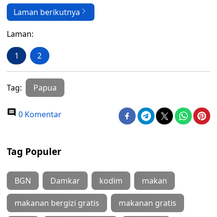
Laman berikutnya
Laman:
1
2
Tag:
Papua
0 Komentar
Tag Populer
BGN
Damkar
kodim
makan
makanan bergizi gratis
makanan gratis