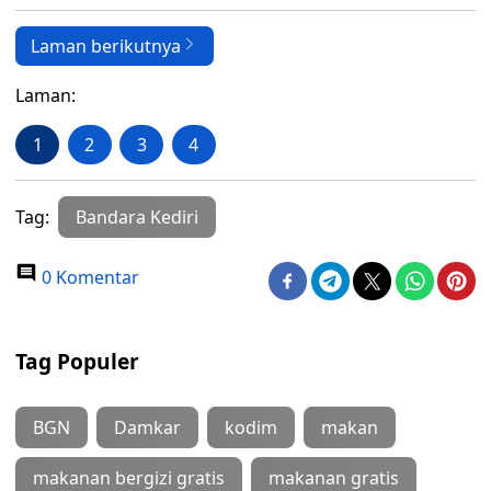
Laman berikutnya
Laman:
1
2
3
4
Tag:
Bandara Kediri
0 Komentar
Tag Populer
BGN
Damkar
kodim
makan
makanan bergizi gratis
makanan gratis