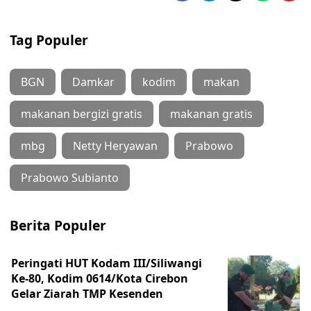
Tag Populer
BGN
Damkar
kodim
makan
makanan bergizi gratis
makanan gratis
mbg
Netty Heryawan
Prabowo
Prabowo Subianto
Berita Populer
Peringati HUT Kodam III/Siliwangi
Ke-80, Kodim 0614/Kota Cirebon
Gelar Ziarah TMP Kesenden