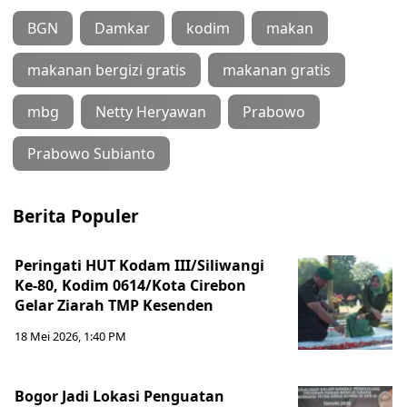
BGN
Damkar
kodim
makan
makanan bergizi gratis
makanan gratis
mbg
Netty Heryawan
Prabowo
Prabowo Subianto
Berita Populer
Peringati HUT Kodam III/Siliwangi
Ke-80, Kodim 0614/Kota Cirebon
Gelar Ziarah TMP Kesenden
18 Mei 2026, 1:40 PM
Bogor Jadi Lokasi Penguatan