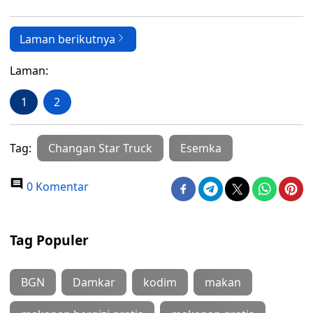
Laman berikutnya
Laman:
1
2
Tag:
Changan Star Truck
Esemka
0 Komentar
Tag Populer
BGN
Damkar
kodim
makan