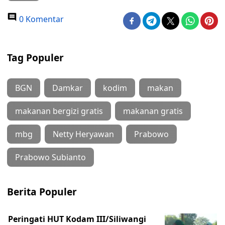
0 Komentar
Tag Populer
BGN
Damkar
kodim
makan
makanan bergizi gratis
makanan gratis
mbg
Netty Heryawan
Prabowo
Prabowo Subianto
Berita Populer
Peringati HUT Kodam III/Siliwangi