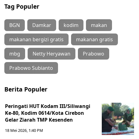
Tag Populer
BGN
Damkar
kodim
makan
makanan bergizi gratis
makanan gratis
mbg
Netty Heryawan
Prabowo
Prabowo Subianto
Berita Populer
Peringati HUT Kodam III/Siliwangi
Ke-80, Kodim 0614/Kota Cirebon
Gelar Ziarah TMP Kesenden
18 Mei 2026, 1:40 PM