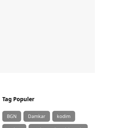
Tag Populer
BGN
Damkar
kodim