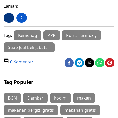
Laman:
1
2
Tag:
Kemenag
KPK
Romahurmuziy
Suap Jual beli Jabatan
0 Komentar
Tag Populer
BGN
Damkar
kodim
makan
makanan bergizi gratis
makanan gratis