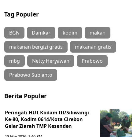
Tag Populer
BGN
Damkar
kodim
makan
makanan bergizi gratis
makanan gratis
mbg
Netty Heryawan
Prabowo
Prabowo Subianto
Berita Populer
Peringati HUT Kodam III/Siliwangi
Ke-80, Kodim 0614/Kota Cirebon
Gelar Ziarah TMP Kesenden
18 Mei 2026, 1:40 PM