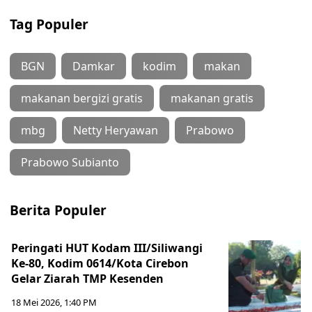
Tag Populer
BGN
Damkar
kodim
makan
makanan bergizi gratis
makanan gratis
mbg
Netty Heryawan
Prabowo
Prabowo Subianto
Berita Populer
Peringati HUT Kodam III/Siliwangi
Ke-80, Kodim 0614/Kota Cirebon
Gelar Ziarah TMP Kesenden
18 Mei 2026, 1:40 PM