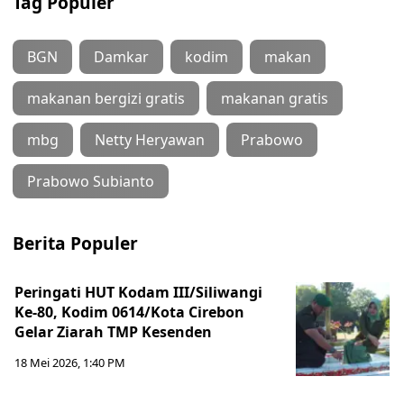
Tag Populer
BGN
Damkar
kodim
makan
makanan bergizi gratis
makanan gratis
mbg
Netty Heryawan
Prabowo
Prabowo Subianto
Berita Populer
Peringati HUT Kodam III/Siliwangi
Ke-80, Kodim 0614/Kota Cirebon
Gelar Ziarah TMP Kesenden
18 Mei 2026, 1:40 PM