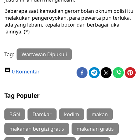
Beberapa saat kemudian gerombolan oknum polisi itu
melakukan pengeroyokan. para pewarta pun terluka,
ada yang lebam, kepala bocor dan berbagai luka
lainnya. (*)
Tag:
Wartawan Dipukuli
0 Komentar
Tag Populer
BGN
Damkar
kodim
makan
makanan bergizi gratis
makanan gratis