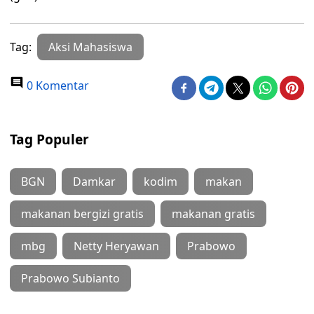
Tag:
Aksi Mahasiswa
0 Komentar
Tag Populer
BGN
Damkar
kodim
makan
makanan bergizi gratis
makanan gratis
mbg
Netty Heryawan
Prabowo
Prabowo Subianto