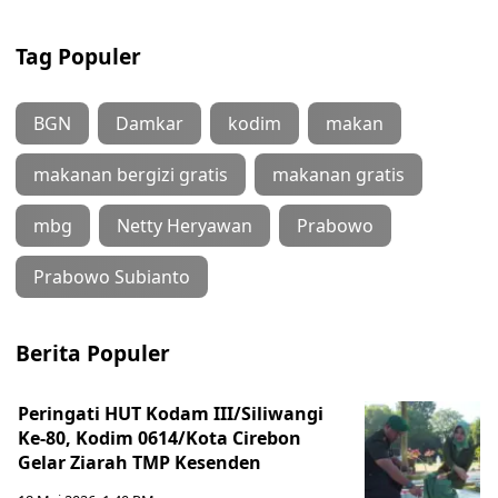
Tag Populer
BGN
Damkar
kodim
makan
makanan bergizi gratis
makanan gratis
mbg
Netty Heryawan
Prabowo
Prabowo Subianto
Berita Populer
Peringati HUT Kodam III/Siliwangi
Ke-80, Kodim 0614/Kota Cirebon
Gelar Ziarah TMP Kesenden