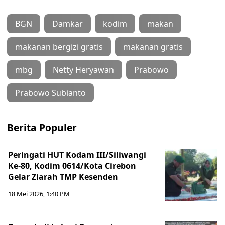
BGN
Damkar
kodim
makan
makanan bergizi gratis
makanan gratis
mbg
Netty Heryawan
Prabowo
Prabowo Subianto
Berita Populer
Peringati HUT Kodam III/Siliwangi
Ke-80, Kodim 0614/Kota Cirebon
Gelar Ziarah TMP Kesenden
18 Mei 2026, 1:40 PM