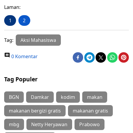
Laman:
1
2
Tag:
Aksi Mahasiswa
0 Komentar
Tag Populer
BGN
Damkar
kodim
makan
makanan bergizi gratis
makanan gratis
mbg
Netty Heryawan
Prabowo