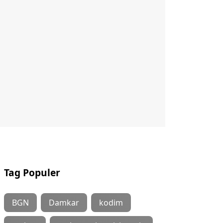
Tag Populer
BGN
Damkar
kodim