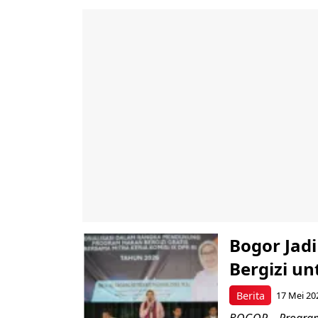
Bogor Jad
Bergizi u
Berita
17 Mei 20