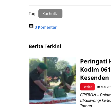
Tag:
Karhutla
0 Komentar
Berita Terkini
Peringati 
Kodim 061
Kesenden
Berita
18 Mei 20
CIREBON – Dalam
III/Siliwangi ke
Taman...