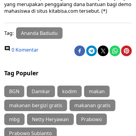
yang merupakan penggalang dana bantuan bagi demo
mahasiswa di situs kitabisa.com tersebut. (*)
Tag:
Ananda Badudu
0 Komentar
Tag Populer
BGN
Damkar
kodim
makan
makanan bergizi gratis
makanan gratis
mbg
Netty Heryawan
Prabowo
Prabowo Subianto