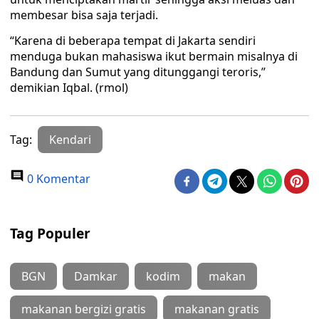
membesar bisa saja terjadi.
“Karena di beberapa tempat di Jakarta sendiri
menduga bukan mahasiswa ikut bermain misalnya di
Bandung dan Sumut yang ditunggangi teroris,”
demikian Iqbal. (rmol)
Tag:
Kendari
0 Komentar
Tag Populer
BGN
Damkar
kodim
makan
makanan bergizi gratis
makanan gratis