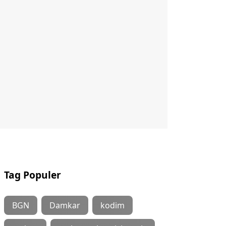
Tag Populer
BGN
Damkar
kodim