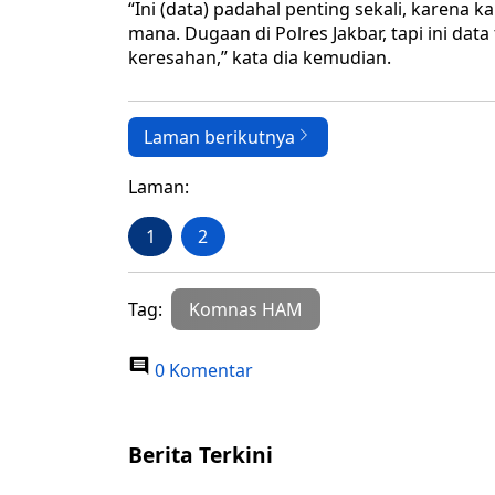
“Ini (data) padahal penting sekali, karena k
mana. Dugaan di Polres Jakbar, tapi ini data 
keresahan,” kata dia kemudian.
Laman berikutnya
Laman:
1
2
Tag:
Komnas HAM
0 Komentar
Berita Terkini