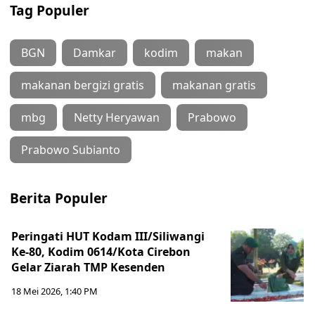
Tag Populer
BGN
Damkar
kodim
makan
makanan bergizi gratis
makanan gratis
mbg
Netty Heryawan
Prabowo
Prabowo Subianto
Berita Populer
Peringati HUT Kodam III/Siliwangi
Ke-80, Kodim 0614/Kota Cirebon
Gelar Ziarah TMP Kesenden
18 Mei 2026, 1:40 PM