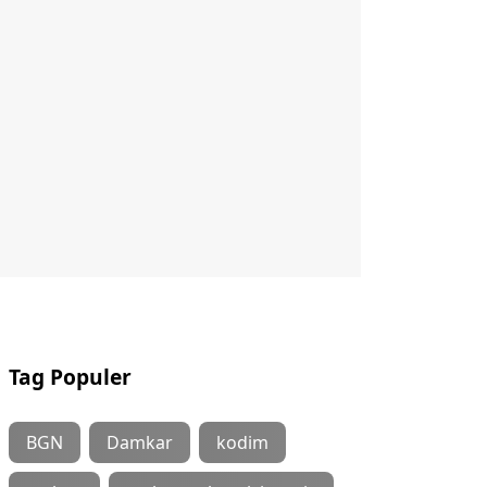
Tag Populer
BGN
Damkar
kodim