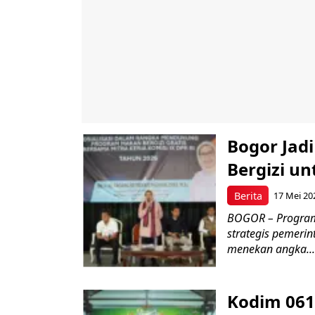
Bogor Jad
Bergizi u
Berita
17 Mei 20
BOGOR – Program 
strategis pemerin
menekan angka...
Kodim 061