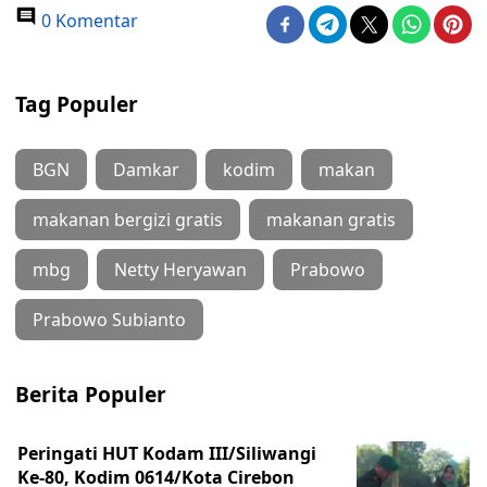
0 Komentar
Tag Populer
BGN
Damkar
kodim
makan
makanan bergizi gratis
makanan gratis
mbg
Netty Heryawan
Prabowo
Prabowo Subianto
Berita Populer
Peringati HUT Kodam III/Siliwangi
Ke-80, Kodim 0614/Kota Cirebon