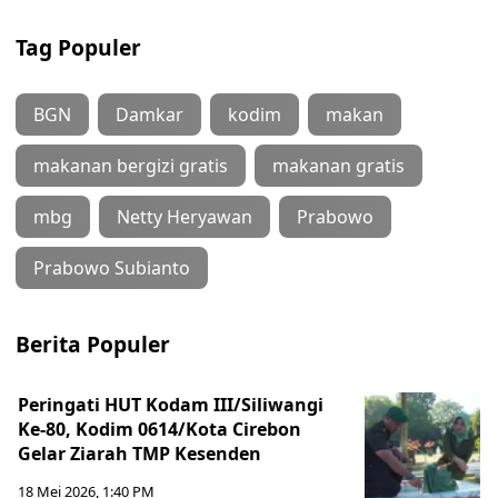
Tag Populer
BGN
Damkar
kodim
makan
makanan bergizi gratis
makanan gratis
mbg
Netty Heryawan
Prabowo
Prabowo Subianto
Berita Populer
Peringati HUT Kodam III/Siliwangi
Ke-80, Kodim 0614/Kota Cirebon
Gelar Ziarah TMP Kesenden
18 Mei 2026, 1:40 PM