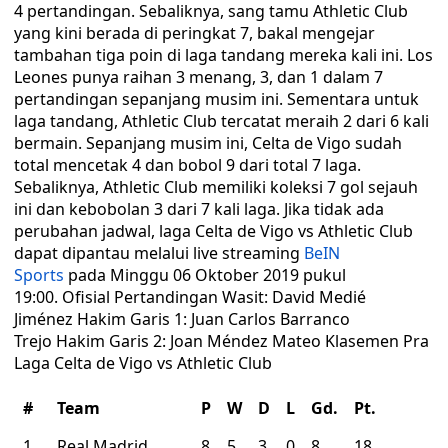
4 pertandingan. Sebaliknya, sang tamu Athletic Club
yang kini berada di peringkat 7, bakal mengejar
tambahan tiga poin di laga tandang mereka kali ini. Los
Leones punya raihan 3 menang, 3, dan 1 dalam 7
pertandingan sepanjang musim ini. Sementara untuk
laga tandang, Athletic Club tercatat meraih 2 dari 6 kali
bermain. Sepanjang musim ini, Celta de Vigo sudah
total mencetak 4 dan bobol 9 dari total 7 laga.
Sebaliknya, Athletic Club memiliki koleksi 7 gol sejauh
ini dan kebobolan 3 dari 7 kali laga. Jika tidak ada
perubahan jadwal, laga Celta de Vigo vs Athletic Club
dapat dipantau melalui live streaming
BeIN
Sports
pada Minggu 06 Oktober 2019 pukul
19:00. Ofisial Pertandingan Wasit: David Medié
Jiménez Hakim Garis 1: Juan Carlos Barranco
Trejo Hakim Garis 2: Joan Méndez Mateo Klasemen Pra
Laga Celta de Vigo vs Athletic Club
#
Team
P
W
D
L
Gd.
Pt.
1
Real Madrid
8
5
3
0
8
18