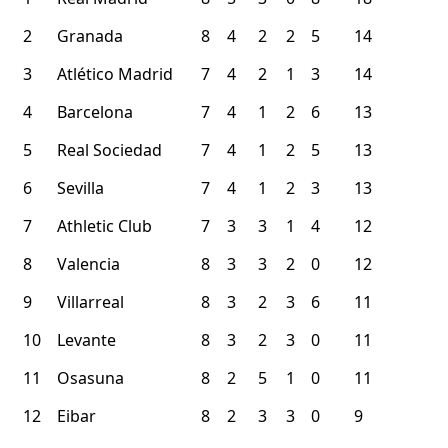
2
Granada
8
4
2
2
5
14
3
Atlético Madrid
7
4
2
1
3
14
4
Barcelona
7
4
1
2
6
13
5
Real Sociedad
7
4
1
2
5
13
6
Sevilla
7
4
1
2
3
13
7
Athletic Club
7
3
3
1
4
12
8
Valencia
8
3
3
2
0
12
9
Villarreal
8
3
2
3
6
11
10
Levante
8
3
2
3
0
11
11
Osasuna
8
2
5
1
0
11
12
Eibar
8
2
3
3
0
9