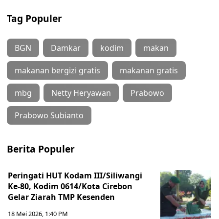
Tag Populer
BGN
Damkar
kodim
makan
makanan bergizi gratis
makanan gratis
mbg
Netty Heryawan
Prabowo
Prabowo Subianto
Berita Populer
Peringati HUT Kodam III/Siliwangi
Ke-80, Kodim 0614/Kota Cirebon
Gelar Ziarah TMP Kesenden
18 Mei 2026, 1:40 PM