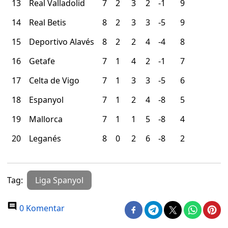
13
Real Valladolid
7
2
3
2
-1
9
14
Real Betis
8
2
3
3
-5
9
15
Deportivo Alavés
8
2
2
4
-4
8
16
Getafe
7
1
4
2
-1
7
17
Celta de Vigo
7
1
3
3
-5
6
18
Espanyol
7
1
2
4
-8
5
19
Mallorca
7
1
1
5
-8
4
20
Leganés
8
0
2
6
-8
2
Tag:
Liga Spanyol
0 Komentar