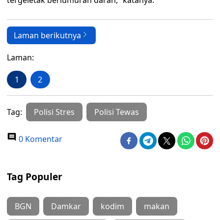
tergeletak berlumuran darah,” katanya.
Laman berikutnya
Laman:
1
2
Tag:
Polisi Stres
Polisi Tewas
0 Komentar
Tag Populer
BGN
Damkar
kodim
makan