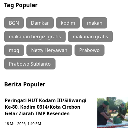
Tag Populer
BGN
Damkar
kodim
makan
makanan bergizi gratis
makanan gratis
mbg
Netty Heryawan
Prabowo
Prabowo Subianto
Berita Populer
Peringati HUT Kodam III/Siliwangi
Ke-80, Kodim 0614/Kota Cirebon
Gelar Ziarah TMP Kesenden
18 Mei 2026, 1:40 PM