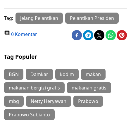
Tag:
Jelang Pelantikan
Pelantikan Presiden
0 Komentar
Tag Populer
BGN
Damkar
kodim
makan
makanan bergizi gratis
makanan gratis
mbg
Netty Heryawan
Prabowo
Prabowo Subianto