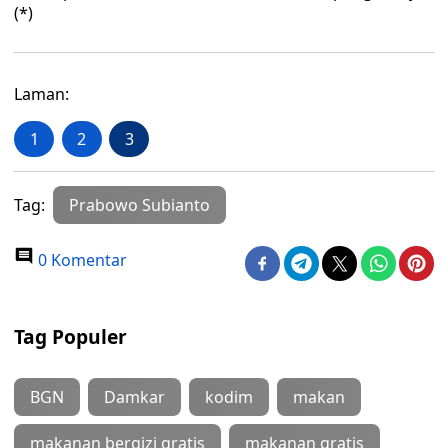
(*)
Laman:
1
2
3
Tag:
Prabowo Subianto
0 Komentar
Tag Populer
BGN
Damkar
kodim
makan
makanan bergizi gratis
makanan gratis