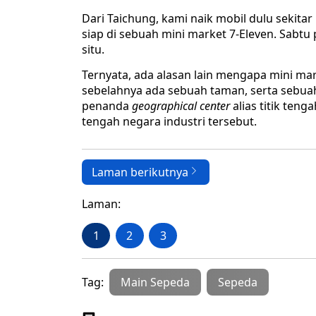
Dari Taichung, kami naik mobil dulu sekita
siap di sebuah mini market 7-Eleven. Sabtu 
situ.
Ternyata, ada alasan lain mengapa mini mark
sebelahnya ada sebuah taman, serta sebua
penanda
geographical center
alias titik teng
tengah negara industri tersebut.
Laman berikutnya
Laman:
1
2
3
Tag:
Main Sepeda
Sepeda