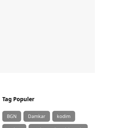
Tag Populer
BGN
Damkar
kodim