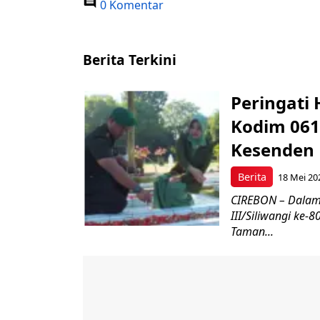
0 Komentar
Berita Terkini
Peringati 
Kodim 061
Kesenden
Berita
18 Mei 20
CIREBON – Dalam
III/Siliwangi ke
Taman...