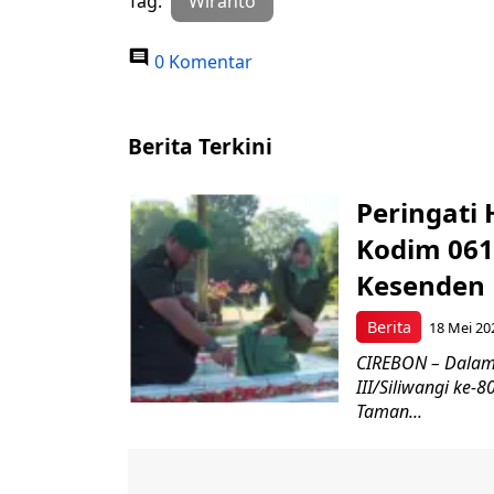
Tag:
Wiranto
0 Komentar
Berita Terkini
Peringati 
Kodim 061
Kesenden
Berita
18 Mei 20
CIREBON – Dalam
III/Siliwangi ke
Taman...