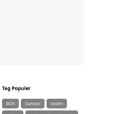
Tag Populer
BGN
Damkar
kodim