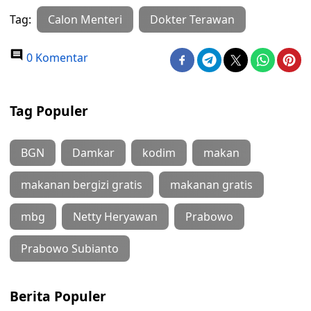
Tag:
Calon Menteri
Dokter Terawan
0 Komentar
Tag Populer
BGN
Damkar
kodim
makan
makanan bergizi gratis
makanan gratis
mbg
Netty Heryawan
Prabowo
Prabowo Subianto
Berita Populer