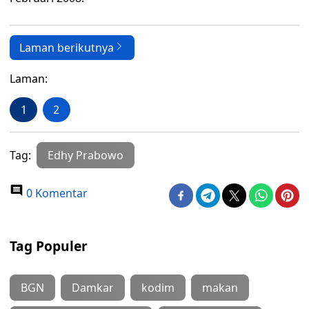
Laman berikutnya
Laman:
1
2
Tag:
Edhy Prabowo
0 Komentar
Tag Populer
BGN
Damkar
kodim
makan