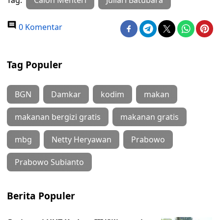
Tag:
Calon Menteri
Juliari Batubara
0 Komentar
Tag Populer
BGN
Damkar
kodim
makan
makanan bergizi gratis
makanan gratis
mbg
Netty Heryawan
Prabowo
Prabowo Subianto
Berita Populer