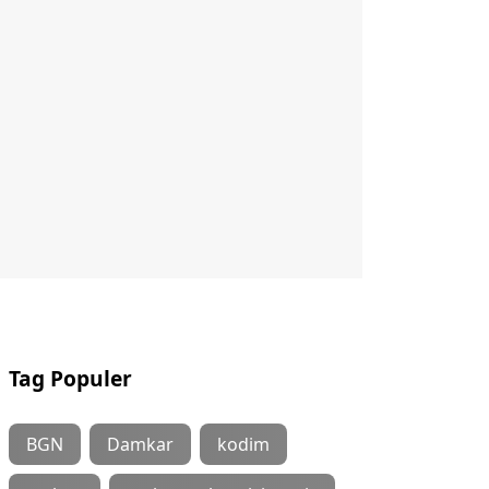
Tag Populer
BGN
Damkar
kodim