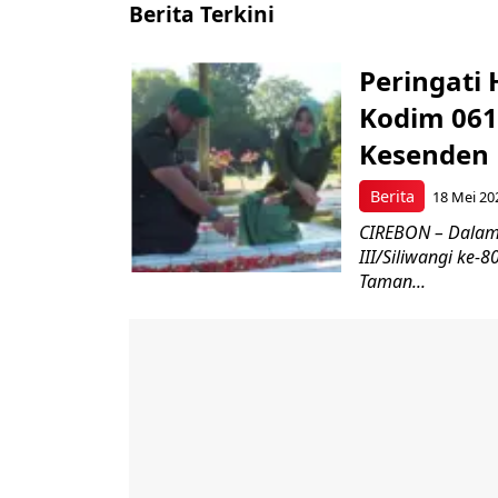
Berita Terkini
Peringati 
Kodim 061
Kesenden
Berita
18 Mei 20
CIREBON – Dalam
III/Siliwangi ke
Taman...