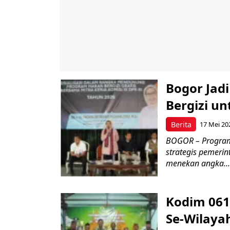
Bogor Jad
Bergizi u
Berita
17 Mei 20
BOGOR – Program 
strategis pemerin
menekan angka...
Kodim 061
Se-Wilayah