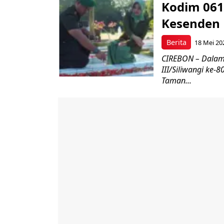
Kodim 061
Kesenden
Berita
18 Mei 20
CIREBON – Dalam
III/Siliwangi ke
Taman...