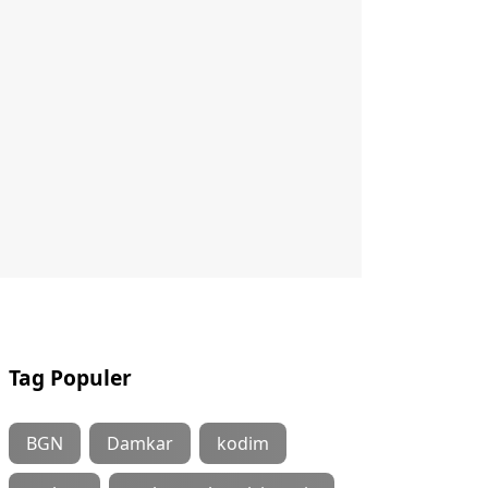
Tag Populer
BGN
Damkar
kodim