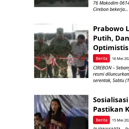
76 Makodim 0614/
Cirebon bekerja...
Prabowo L
Putih, Da
Optimistis
Berita
16 Mei 20
CIREBON – Sebany
resmi diluncurka
serentak, Sabtu (
Sosialisa
Pastikan 
Berita
15 Mei 20