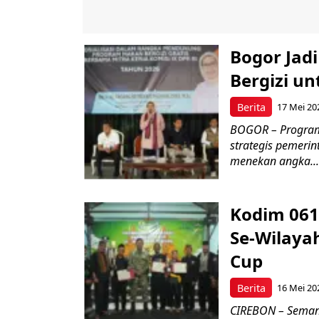
Bogor Jad
Bergizi u
Berita
17 Mei 20
BOGOR – Program 
strategis pemerin
menekan angka...
Kodim 061
Se-Wilayah
Cup
Berita
16 Mei 20
CIREBON – Semang