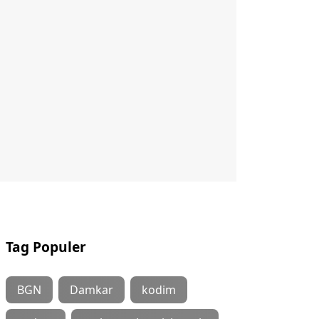
Tag Populer
BGN
Damkar
kodim