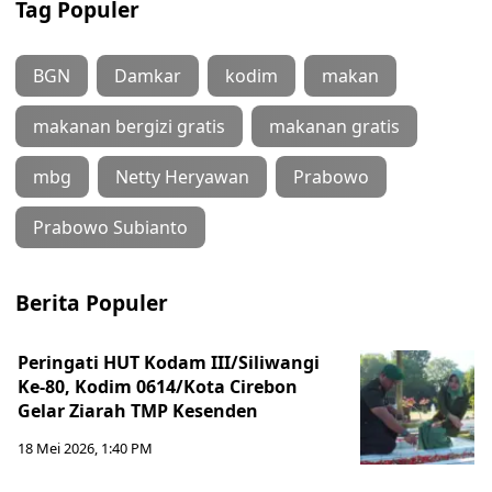
Tag Populer
BGN
Damkar
kodim
makan
makanan bergizi gratis
makanan gratis
mbg
Netty Heryawan
Prabowo
Prabowo Subianto
Berita Populer
Peringati HUT Kodam III/Siliwangi
Ke-80, Kodim 0614/Kota Cirebon
Gelar Ziarah TMP Kesenden
18 Mei 2026, 1:40 PM