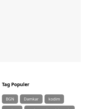
Tag Populer
BGN
Damkar
kodim