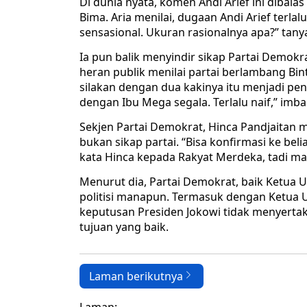
Di dunia nyata, komen Andi Arief ini dibalas
Bima. Aria menilai, dugaan Andi Arief terla
sensasional. Ukuran rasionalnya apa?” tanya
Ia pun balik menyindir sikap Partai Demokrat
heran publik menilai partai berlambang Bint
silakan dengan dua kakinya itu menjadi peny
dengan Ibu Mega segala. Terlalu naif,” imba
Sekjen Partai Demokrat, Hinca Pandjaitan me
bukan sikap partai. “Bisa konfirmasi ke belia
kata Hinca kepada Rakyat Merdeka, tadi ma
Menurut dia, Partai Demokrat, baik Ketu
politisi manapun. Termasuk dengan Ketua 
keputusan Presiden Jokowi tidak menyertak
tujuan yang baik.
Laman berikutnya