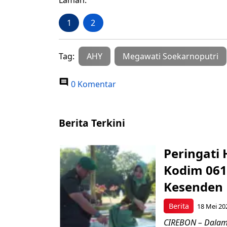
Laman:
1
2
Tag:
AHY
Megawati Soekarnoputri
0 Komentar
Berita Terkini
Peringati 
Kodim 061
Kesenden
Berita
18 Mei 20
CIREBON – Dalam