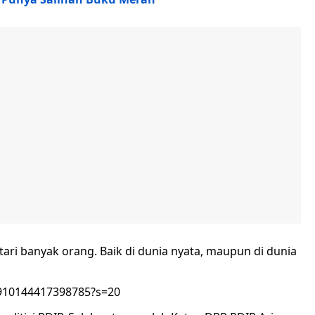
tari banyak orang. Baik di dunia nyata, maupun di dunia
87910144417398785?s=20