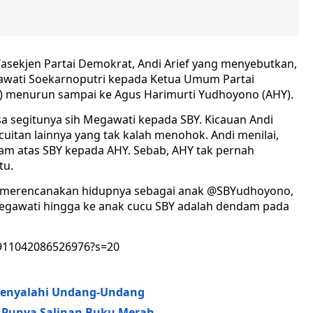
Wasekjen Partai Demokrat, Andi Arief yang menyebutkan,
ati Soekarnoputri kepada Ketua Umum Partai
 menurun sampai ke Agus Harimurti Yudhoyono (AHY).
masa segitunya sih Megawati kepada SBY. Kicauan Andi
cuitan lainnya yang tak kalah menohok. Andi menilai,
am atas SBY kepada AHY. Sebab, AHY tak pernah
tu.
h merencanakan hidupnya sebagai anak @SBYudhoyono,
 Megawati hingga ke anak cucu SBY adalah dendam pada
87911042086526976?s=20
Menyalahi Undang-Undang
 Punya Salinan Buku Merah