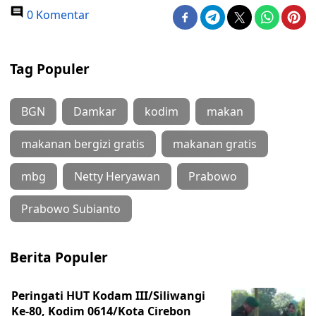
0 Komentar
Tag Populer
BGN
Damkar
kodim
makan
makanan bergizi gratis
makanan gratis
mbg
Netty Heryawan
Prabowo
Prabowo Subianto
Berita Populer
Peringati HUT Kodam III/Siliwangi
Ke-80, Kodim 0614/Kota Cirebon