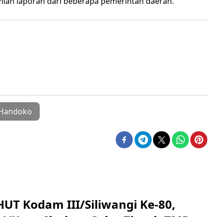
mlah laporan dari beberapa pemerintah daerah.
 Handoko
HUT Kodam III/Siliwangi Ke-80,