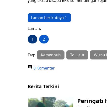
yang akrab disapa BKS itu mendengar seju
Laman berikutnya
Laman:
1
2
Tag:
Kemenhub
Tol Laut
Wisnu
0 Komentar
Berita Terkini
Peringati 