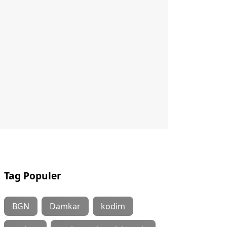
Tag Populer
BGN
Damkar
kodim