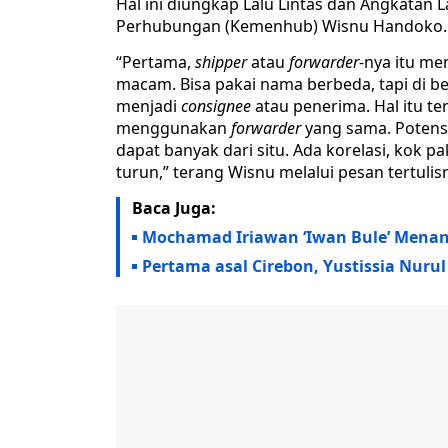
Hal ini diungkap Lalu Lintas dan Angkatan 
Perhubungan (Kemenhub) Wisnu Handoko.
“Pertama,
shipper
atau
forwarder
-nya itu m
macam. Bisa pakai nama berbeda, tapi di b
menjadi
consignee
atau penerima. Hal itu t
menggunakan
forwarder
yang sama. Potensi
dapat banyak dari situ. Ada korelasi, kok p
turun,” terang Wisnu melalui pesan tertulisn
Baca Juga:
Mochamad Iriawan ‘Iwan Bule’ Menang
Pertama asal Cirebon, Yustissia Nuru