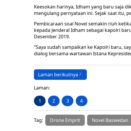
Keesokan harinya, Idham yang baru saja dik
mengulang pernyataan ini. Sejak saat itu, 
Pembicaraan soal Novel semakin riuh keti
kepada Jenderal Idham sebagai kapolri baru
Desember 2019.
“Saya sudah sampaikan ke Kapolri baru, sa
dialog bersama wartawan Istana Kepresiden
Laman berikutnya
Laman:
1
2
3
4
Tag:
Drone Emprit
Novel Baswedan