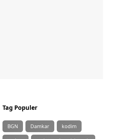
Tag Populer
BGN
Damkar
kodim