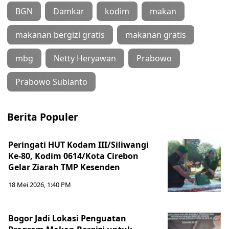
BGN
Damkar
kodim
makan
makanan bergizi gratis
makanan gratis
mbg
Netty Heryawan
Prabowo
Prabowo Subianto
Berita Populer
Peringati HUT Kodam III/Siliwangi
Ke-80, Kodim 0614/Kota Cirebon
Gelar Ziarah TMP Kesenden
18 Mei 2026, 1:40 PM
Bogor Jadi Lokasi Penguatan