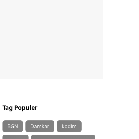
Tag Populer
BGN
Damkar
kodim