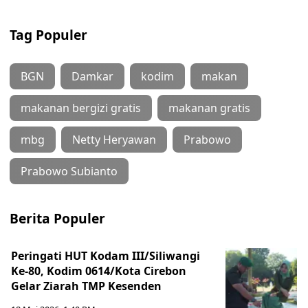
Tag Populer
BGN
Damkar
kodim
makan
makanan bergizi gratis
makanan gratis
mbg
Netty Heryawan
Prabowo
Prabowo Subianto
Berita Populer
Peringati HUT Kodam III/Siliwangi
Ke-80, Kodim 0614/Kota Cirebon
Gelar Ziarah TMP Kesenden