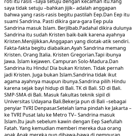
roti itu rasis –saya setuju dengan kecaman itu.Yang
saya tidak setuju –bahkan jijik– adalah anggapan
bahwa yang rasis-rasis begitu pastilah Eep.Dan Eep itu
suami Sandrina. Pasti dikira gara-gara Eep pula
Sandrina masuk Islam. Berjilbab.Padahal dikira dulunya
Sandrina itu sudah Kristen baik-baik karena ayahnya
Kristen.Menjijikkan.Anggapan yang diotak-atik sendiri.
Fakta-fakta begitu diabaikan.Ayah Sandrina memang
Kristen. Orang Italia. Kristen Gregorian.Tapi ibunya
Jawa. Islam kejawen. Campuran Solo-Madura.Dan
Sandrina itu Hindu! Dia bukan Kristen. Tidak pernah
jadi Kristen. Juga bukan Islam.Sandrina tidak ikut
agama ayahnya maupun ibunya.Sandrina pilih Hindu
karena sejak bayi hidup di Bali. TK di Bali. SD di Bali.
SMP-SMA di Bali. Masuk fakultas teknik sipil di
Universitas Udayana Bali.Bekerja pun di Bali –sebagai
penyiar TVRI Denpasar.Setelah lama pindah ke Jakarta –
ke TVRI Pusat lalu ke Metro TV– Sandrina masuk
Islam.Itu jauh sebelum kawin dengan Eep Saefullah
Fatah. Yang kemudian memberi mereka dua orang
anak.Anak mereka pun dibawa-bawa di gempuran