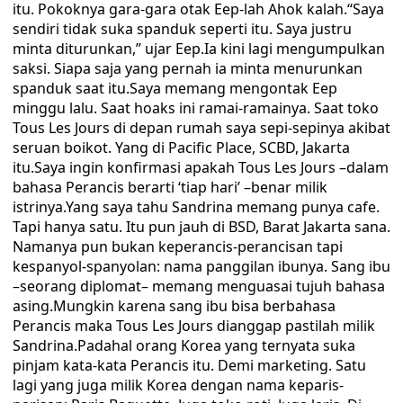
itu. Pokoknya gara-gara otak Eep-lah Ahok kalah.“Saya
sendiri tidak suka spanduk seperti itu. Saya justru
minta diturunkan,” ujar Eep.Ia kini lagi mengumpulkan
saksi. Siapa saja yang pernah ia minta menurunkan
spanduk saat itu.Saya memang mengontak Eep
minggu lalu. Saat hoaks ini ramai-ramainya. Saat toko
Tous Les Jours di depan rumah saya sepi-sepinya akibat
seruan boikot. Yang di Pacific Place, SCBD, Jakarta
itu.Saya ingin konfirmasi apakah Tous Les Jours –dalam
bahasa Perancis berarti ‘tiap hari’ –benar milik
istrinya.Yang saya tahu Sandrina memang punya cafe.
Tapi hanya satu. Itu pun jauh di BSD, Barat Jakarta sana.
Namanya pun bukan keperancis-perancisan tapi
kespanyol-spanyolan: nama panggilan ibunya. Sang ibu
–seorang diplomat– memang menguasai tujuh bahasa
asing.Mungkin karena sang ibu bisa berbahasa
Perancis maka Tous Les Jours dianggap pastilah milik
Sandrina.Padahal orang Korea yang ternyata suka
pinjam kata-kata Perancis itu. Demi marketing. Satu
lagi yang juga milik Korea dengan nama keparis-