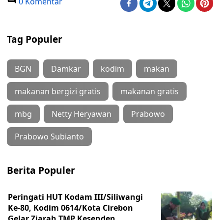
0 Komentar
Tag Populer
BGN
Damkar
kodim
makan
makanan bergizi gratis
makanan gratis
mbg
Netty Heryawan
Prabowo
Prabowo Subianto
Berita Populer
Peringati HUT Kodam III/Siliwangi
Ke-80, Kodim 0614/Kota Cirebon
Gelar Ziarah TMP Kesenden