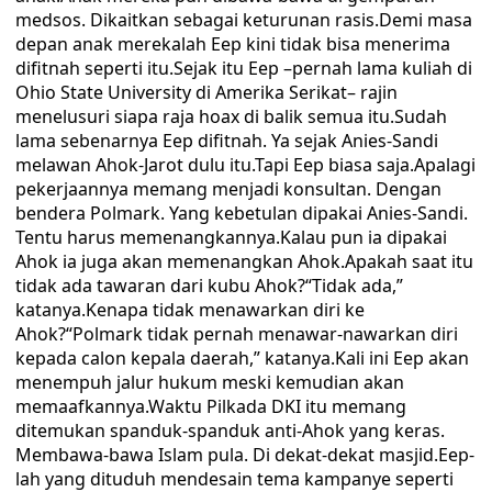
medsos. Dikaitkan sebagai keturunan rasis.Demi masa
depan anak merekalah Eep kini tidak bisa menerima
difitnah seperti itu.Sejak itu Eep –pernah lama kuliah di
Ohio State University di Amerika Serikat– rajin
menelusuri siapa raja hoax di balik semua itu.Sudah
lama sebenarnya Eep difitnah. Ya sejak Anies-Sandi
melawan Ahok-Jarot dulu itu.Tapi Eep biasa saja.Apalagi
pekerjaannya memang menjadi konsultan. Dengan
bendera Polmark. Yang kebetulan dipakai Anies-Sandi.
Tentu harus memenangkannya.Kalau pun ia dipakai
Ahok ia juga akan memenangkan Ahok.Apakah saat itu
tidak ada tawaran dari kubu Ahok?“Tidak ada,”
katanya.Kenapa tidak menawarkan diri ke
Ahok?“Polmark tidak pernah menawar-nawarkan diri
kepada calon kepala daerah,” katanya.Kali ini Eep akan
menempuh jalur hukum meski kemudian akan
memaafkannya.Waktu Pilkada DKI itu memang
ditemukan spanduk-spanduk anti-Ahok yang keras.
Membawa-bawa Islam pula. Di dekat-dekat masjid.Eep-
lah yang dituduh mendesain tema kampanye seperti