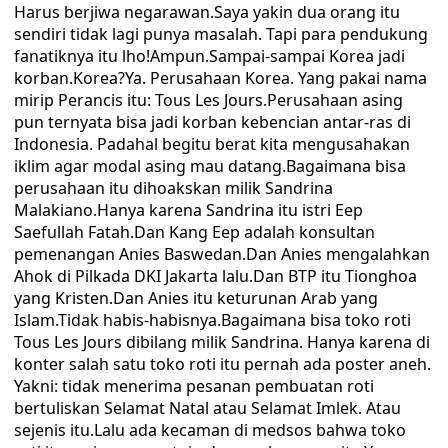
Harus berjiwa negarawan.Saya yakin dua orang itu
sendiri tidak lagi punya masalah. Tapi para pendukung
fanatiknya itu lho!Ampun.Sampai-sampai Korea jadi
korban.Korea?Ya. Perusahaan Korea. Yang pakai nama
mirip Perancis itu: Tous Les Jours.Perusahaan asing
pun ternyata bisa jadi korban kebencian antar-ras di
Indonesia. Padahal begitu berat kita mengusahakan
iklim agar modal asing mau datang.Bagaimana bisa
perusahaan itu dihoakskan milik Sandrina
Malakiano.Hanya karena Sandrina itu istri Eep
Saefullah Fatah.Dan Kang Eep adalah konsultan
pemenangan Anies Baswedan.Dan Anies mengalahkan
Ahok di Pilkada DKI Jakarta lalu.Dan BTP itu Tionghoa
yang Kristen.Dan Anies itu keturunan Arab yang
Islam.Tidak habis-habisnya.Bagaimana bisa toko roti
Tous Les Jours dibilang milik Sandrina. Hanya karena di
konter salah satu toko roti itu pernah ada poster aneh.
Yakni: tidak menerima pesanan pembuatan roti
bertuliskan Selamat Natal atau Selamat Imlek. Atau
sejenis itu.Lalu ada kecaman di medsos bahwa toko