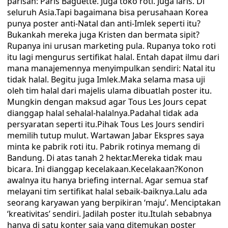
parisan: Paris Baguette. Juga toko roti. Juga laris. Di
seluruh Asia.Tapi bagaimana bisa perusahaan Korea
punya poster anti-Natal dan anti-Imlek seperti itu?
Bukankah mereka juga Kristen dan bermata sipit?
Rupanya ini urusan marketing pula. Rupanya toko roti
itu lagi mengurus sertifikat halal. Entah dapat ilmu dari
mana manajemennya menyimpulkan sendiri: Natal itu
tidak halal. Begitu juga Imlek.Maka selama masa uji
oleh tim halal dari majelis ulama dibuatlah poster itu.
Mungkin dengan maksud agar Tous Les Jours cepat
dianggap halal sehalal-halalnya.Padahal tidak ada
persyaratan seperti itu.Pihak Tous Les Jours sendiri
memilih tutup mulut. Wartawan Jabar Ekspres saya
minta ke pabrik roti itu. Pabrik rotinya memang di
Bandung. Di atas tanah 2 hektar.Mereka tidak mau
bicara. Ini dianggap kecelakaan.Kecelakaan?Konon
awalnya itu hanya briefing internal. Agar semua staf
melayani tim sertifikat halal sebaik-baiknya.Lalu ada
seorang karyawan yang berpikiran ‘maju’. Menciptakan
‘kreativitas’ sendiri. Jadilah poster itu.Itulah sebabnya
hanya di satu konter saja yang ditemukan poster