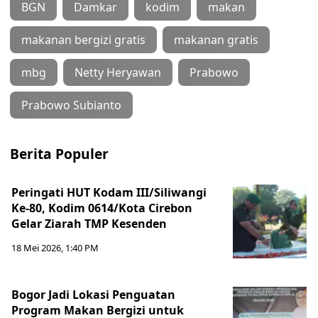
BGN
Damkar
kodim
makan
makanan bergizi gratis
makanan gratis
mbg
Netty Heryawan
Prabowo
Prabowo Subianto
Berita Populer
Peringati HUT Kodam III/Siliwangi
Ke-80, Kodim 0614/Kota Cirebon
Gelar Ziarah TMP Kesenden
18 Mei 2026, 1:40 PM
Bogor Jadi Lokasi Penguatan
Program Makan Bergizi untuk