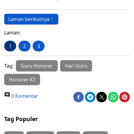
Laman berikutnya
Laman:
1
2
3
Tag:
Guru Honorer
Hari Guru
Honorer K2
0 Komentar
Tag Populer