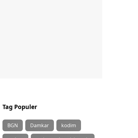
Tag Populer
BGN
Damkar
kodim