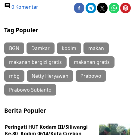
0 Komentar
Tag Populer
BGN
Damkar
kodim
makan
makanan bergizi gratis
makanan gratis
mbg
Netty Heryawan
Prabowo
Prabowo Subianto
Berita Populer
Peringati HUT Kodam III/Siliwangi
Ke-80, Kodim 0614/Kota Cirebon